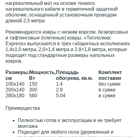
нагревательный мат на основе тонкого
нагревательного кабеля в герметичной защитной
оболочке, оснащенный установочным проводом
длиной 2,5 метра
Рекомендуются ковры с низким ворсом, безворсовые
и тафтинговые (плетеные) ковры. «Теплолюкс
Express» выпускается в трех габаритных исполнениях
1,4х1,0 метра, 2,0×1,4 метра и 2,8×1,8 метра, которые
подходят под стандартные размеры напольных
ковров.
Размеры,
Мощность,
Площадь
Комплект
см
Вт
обогрева, кв.м.
поставки
100x140
150
1.4
без сумки
200x140
300
2.8
в сумке
280x180
560
5.04
в сумке
Преимущества
Полностью готов к эксплуатации и не требует
монтажа
Подходит для любого пола (деревянная и