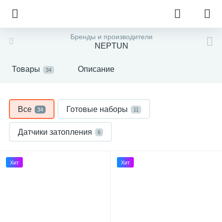
Бренды и производители
NEPTUN
Товары
Описание
34
Все
Готовые наборы
34
11
Датчики затопления
6
Дополнительное оборудование
5
Хит
Хит
Модули управления
2
Шаровые краны с электроприводом
10