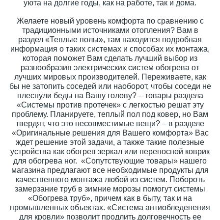
уюта на долгие годы, как на работе, так и дома.
Желаете новый уровень комфорта по сравнению с
традиционными источниками отопления? Вам в
раздел «Теплые полы», там находится подробная
информация о таких системах и способах их монтажа,
которая поможет Вам сделать лучший выбор из
разнообразия электрических систем обогрева от
лучших мировых производителей. Переживаете, как
бы не затопить соседей или наоборот, чтобы соседи не
плеснули беды на Вашу голову? – товары раздела
«Системы против протечек» с легкостью решат эту
проблему. Планируете, теплый пол под ковер, но Вам
твердят, что это несовместимые вещи? – в разделе
«Оригинальные решения для Вашего комфорта» Вас
ждет решение этой задачи, а также такие полезные
устройства как обогрев зеркал или переносной коврик
для обогрева ног. «Сопутствующие товары» нашего
магазина предлагают все необходимые продукты для
качественного монтажа любой из систем. Побороть
замерзание труб в зимние морозы помогут системы
«Обогрева труб», причем как в быту, так и на
промышленных объектах. «Система антиобледенения
для кровли» позволит продлить долговечность ее