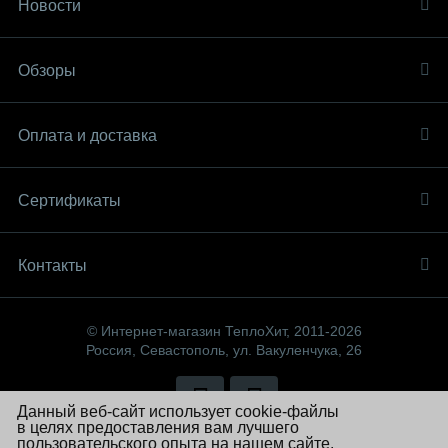
Новости
Обзоры
Оплата и доставка
Сертификаты
Контакты
© Интернет-магазин ТеплоХит, 2011-2026
Россия, Севастополь, ул. Вакуленчука, 26
Данный веб-сайт использует cookie-файлы
в целях предоставления вам лучшего
Политика компании в отношении обработки персональных данных
пользовательского опыта на нашем сайте.
11 185 ₽