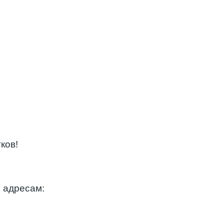
ков!
о адресам: