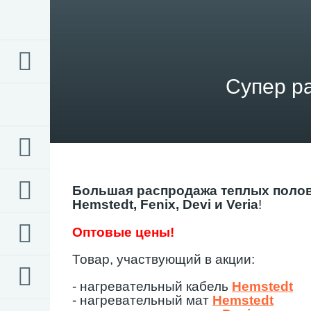
Супер р
Большая распродажа теплых полов
Hemstedt, Fenix, Devi и Veria
!
Оптовые цены!
Товар, участвующий в акции:
-
нагревательный кабель
Hemstedt
-
нагревательный мат
Hemstedt