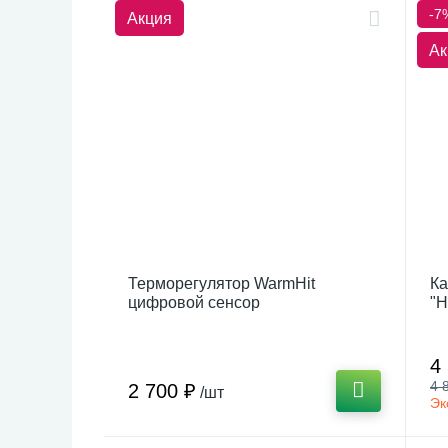
-7
Акция
Ак
Терморегулятор WarmHit
Ка
цифровой сенсор
"Н
Ма
4
4 
2 700 ₽
/шт
Эк