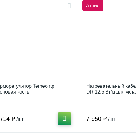
Акция
рморегулятор Terneo rtp
Нагревательный кабе
оновая кость
DR 12,5 Вт/м для укла
плиточный клей
 714 ₽
7 950 ₽
/шт
/шт