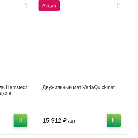
Акция
ль Hemstedt
Двужильный мат VeriaQuickmat
дки в
15 912 ₽
/шт