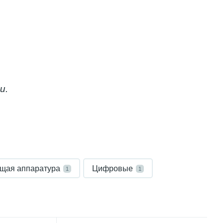
и.
щая аппаратура
Цифровые
1
1