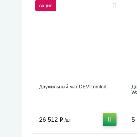
Акция
Двужильный мат DEVIcomfort
Дв
W
26 512 ₽
5
/шт