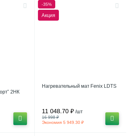
-35%
Акция
Нагревательный мат Fenix LDTS
орт" 2НК
ятором
11 048.70 ₽
/шт
16 998 ₽
Экономия 5 949.30 ₽