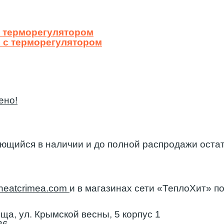
с терморегулятором
 с терморегулятором
ено!
еющийся в наличии и до полной распродажи остат
heatcrimea.com
и в магазинах сети «ТеплоХит» п
а, ул. Крымской весны, 5 корпус 1