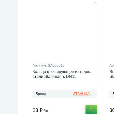
Артикул:
SA060015
Ар
Кольцо фиксирующее из нерж.
Вы
стали Stahlmann, DN15
St
Бренд
STAHLMANN
23 ₽
3
/шт