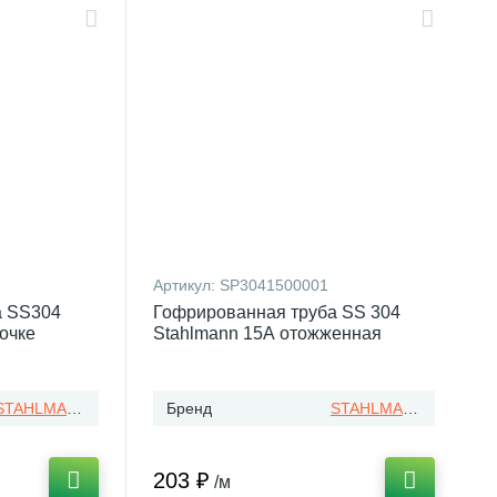
Артикул:
SP3041500001
а SS304
Гофрированная труба SS 304
очке
Stahlmann 15А отожженная
STAHLMANN
Бренд
STAHLMANN
203 ₽
/м