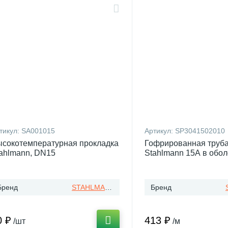
тикул:
SA001015
Артикул:
SP3041502010
сокотемпературная прокладка
Гофрированная труб
ahlmann, DN15
Stahlmann 15А в обол
Бренд
STAHLMANN
Бренд
0 ₽
413 ₽
/шт
/м